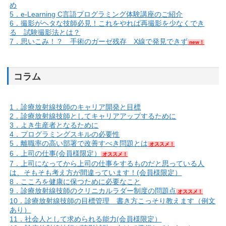
め
5．e-Learning C言語プログラミング体験講座のご紹介
6．撮影がヘタな技師必見！これをやれば再撮影を少なくでき
る 試験撮影法とは？
7．思いこみ！？ 手術のガーゼ残存 X線で発見できず
new！
コラム
1．診療放射線技師のキャリア開発と目標
2．診療放射線技師としてキャリアアップするために
3．よき生産者となるために
4．プログラミングスキルの必要性
5．離職率の高い部署で改善すべき問題とは
オススメ！
6．上司の仕事(会員様限定）
オススメ！
7．上司になってから上司の仕事をするものだと思っている人
は、そもそも考え方が間違っています！(会員様限定）
8．こころを健康に保つために必要なこと
9．診療放射線技師のクリニカルラダー制度の問題点
オススメ！
10．診療放射線技師の目標管理 書き方こっそり教えます（例文
あり）
11．社会人として求められる能力(会員様限定）