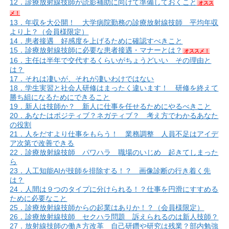
12．診療放射線技師が読影補助に向けて準備しておくこと
オスス
メ！
13．年収を大公開！ 大学病院勤務の診療放射線技師 平均年収
より上？（会員様限定）
14．患者接遇 好感度を上げるために確認すべきこと
15．診療放射線技師に必要な患者接遇・マナーとは？
オススメ！
16．主任は半年で交代するくらいがちょうどいい その理由と
は？
17．それは凄いが、それが凄いわけではない
18．学生実習と社会人研修はまったく違います！ 研修を終えて
勝ち組になるためにできること
19．新人は技師か？ 新人に仕事を任せるためにやるべきこと
20．あなたはポジティブ？ネガティブ？ 考え方でわかるあなた
の役割
21．人をだすより仕事をもらう！ 業務調整 人員不足はアイデ
ア次第で改善できる
22．診療放射線技師 パワハラ 職場のいじめ 起きてしまった
ら
23．人工知能AIが技師を排除する！？ 画像診断の行き着く先
は？
24．人間は９つのタイプに分けられる！？仕事を円滑にすすめる
ために必要なこと
25．診療放射線技師からの起業はありか！？（会員様限定）
26．診療放射線技師 セクハラ問題 訴えられるのは新人技師？
27．放射線技師の働き方改革 自己研鑽や研究は残業？部内勉強