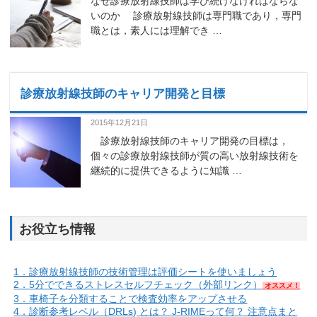
なぜ診療放射線技師は学び続けなければならな
いのか 診療放射線技師は専門職であり，専門
職とは，素人には理解でき …
診療放射線技師のキャリア開発と目標
2015年12月21日
診療放射線技師のキャリア開発の目標は，
個々の診療放射線技師が質の高い放射線技術を
継続的に提供できるように知識 …
お役立ち情報
1．診療放射線技師の技術管理は評価シートを使いましょう
2．5分でできるストレスセルフチェック（外部リンク）
オススメ！
3．車椅子を分類することで検査効率をアップさせる
4．診断参考レベル（DRLs) とは？ J-RIMEって何？ 注意点まと