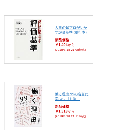
人事の超プロが明か
す評価基準 (単行本)
新品価格
￥1,404
から
(2018/8/18 21:08時点)
働く理由 99の名言に
学ぶシゴト論。
新品価格
￥1,318
から
(2018/8/18 21:11時点)