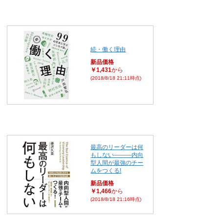
続・働く理由
新品価格
￥1,431
から
(2018/8/18 21:11時点)
最高のリーダーは何
もしない―――内向
型人間が最強のチー
ムをつくる!
新品価格
￥1,466
から
(2018/8/18 21:16時点)