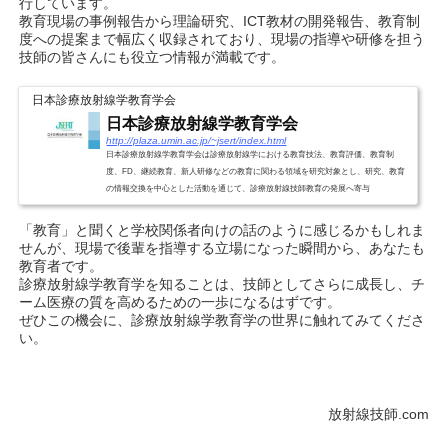
行しています。
教育現場の事例報告から理論研究、ICT教材の開発報告、教育制
度への提案まで幅広く収録されており、現場の指導や研修を担う
技師の皆さんにも役立つ情報が満載です。
日本診療放射線学教育学会
日本診療放射線学教育学会
http://plaza.umin.ac.jp/~jsert/index.html
日本診療放射線学教育学会は診療放射線学における教育技法、教育評価、教育制
度、FD、継続教育、新人研修などの教育に関わる領域を研究対象とし、研究、教育
の情報交換を中心とした活動を通じて、診療放射線技師教育の発展へ寄与
「教育」と聞くと学校関係者向けの話のように感じるかもしれま
せんが、現場で後輩を指導する立場になった瞬間から、あなたも
教育者です。
診療放射線学教育学を知ることは、技師としてさらに成長し、チ
ーム医療の質を高めるための一歩になるはずです。
ぜひこの機会に、診療放射線学教育学の世界に触れてみてくださ
い。
放射線技師.com