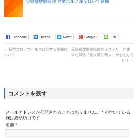
診療放射線技師 児童ポルノ違反疑いで逮捕
Facebook
Hatena
twitter
Google+
LINE
←
新型コロナウイルスに関する情報に
元診療放射線技師のミステリー作家
ついて
今村昌弘『屍人荘の殺人』がおもしろ
い！
→
コメントを残す
メールアドレスが公開されることはありません。
*
が付いている
欄は必須項目です
名前
*