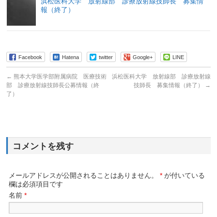
浜松医科大学 放射線部 診療放射線技師長 募集情
報（終了）
Facebook
Hatena
twitter
Google+
LINE
←
熊本大学医学部附属病院 医療技術
浜松医科大学 放射線部 診療放射線
部 診療放射線技師長公募情報（終
技師長 募集情報（終了）
→
了）
コメントを残す
メールアドレスが公開されることはありません。
*
が付いている
欄は必須項目です
名前
*