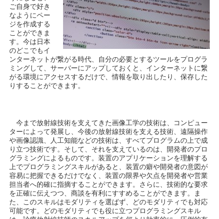
ご自身で好き
なようにペー
ジを作成する
ことができま
す。今は日本
のどこでもイ
ンターネットが繋がる時代、自分の必要とするツールをプログラ
ミングして、サーバーにアップしておくと、インターネットに繋
がる環境にアクセスするだけで、情報を取り出したり、保存した
りすることができます。
今まで放射線技術を支えてきた画像工学の技術は、コンピュー
ターによって発展し、今後の放射線技術を支える技術、遠隔操作
や画像認識、人工知能などの技術は、すべてプログラムの上で成
り立つ技術です。そして、それを支えているのは、開発者のプロ
グラミングによるものです。装置のアプリケーションを理解する
上でプログラミングスキルがあると、装置の癖や開発者の意図が
容易に把握できるだけでなく、装置の限界や欠点を開発者や営業
担当者へ的確に指摘することができます。さらに、技術的な要求
を正確に伝えつつ、商談を有利にすすめることができます。ま
た、このスキルはモダリティを選ばず、どのモダリティでも対応
可能です。どのモダリティでも役に立つプログラミングスキル