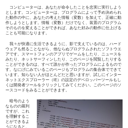
コンピューターは、あなたが命令したことを忠実に実行しよう
とします。コンピューターは、プログラムによって予め決められ
た動作の中に、あなたの考えた情報（変数）を加えて、正確に動
作しようとします。情報（変数）だけでなく、装置のプログラム
そのものを変えることができれば、あなた好みの動作に仕上げる
ことも可能になります。
我々が快適に生活できるように、影で支えているのは、ハード
ウェアも然ることながら、他ならぬプログラムされたソフトウエ
アです。スマートフォンのアプリでゲームをしたり、ニュースを
みたり、ネットサーフィンしたり、このページを閲覧したりする
ことができるのは、すべて誰かが作ったプログラムによるもので
す。なにげにみているこのページもプログラムの集合体でできて
います。知らない人がほとんどだと思いますが、試しにインター
ネットエクスプローラー（IE）の設定のデベロッパーツールもし
くは開発者ツールをクリックしてみてください。このページのソ
ースコードをみることができます。
暗号のよう
なものの羅列
ですが、これ
を理解するこ
とができるよ
うになると、