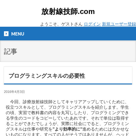
放射線技師.com
ようこそ、ゲストさん
ログイン
新規ユーザー登録
MENU
記事
プログラミングスキルの必要性
2016年4月3日
今回、診療放射線技師としてキャリアアップしていくために、
役立つスキルとして、プログラミングスキルを紹介します。学生
の頃、実習で教科書の内容を丸写ししたり、プログラミングでき
る学生のコードをコピーしていたあれです。それで単位は取得す
ることができたでしょうが、実際に社会にでると、プログラミン
グスキルは仕事や研究を
”より効率的に”
進めるためには欠かせな
いものになります。すべての人がそうではありませんが、ヘッド