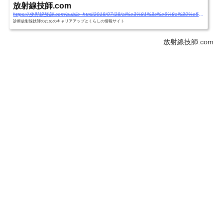
放射線技師.com
https://放射線技師.com/public_html/2018/07/28/ai%e3%81%8c%e6%8a%80%e5%b8%ab%e3%82%92%e6%8e%92%e9%99%a4%e3%81%99%e3%82%8b%ef%bc%81%ef%bc%9f%e3%80%80%e7%94%bb%e5%83%8f%e8%a8%ba%e6%96%ad%e3%81%ae%e8%a1%8c%e3%81%8d%e7%9d%80%e3%81%8f%e5%85%88%e3%81%af/
診療放射線技師のためのキャリアアップとくらしの情報サイト
放射線技師.com