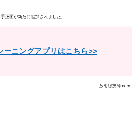
に
手正面
が新たに追加されました。
レーニングアプリはこちら>>
放射線技師.com