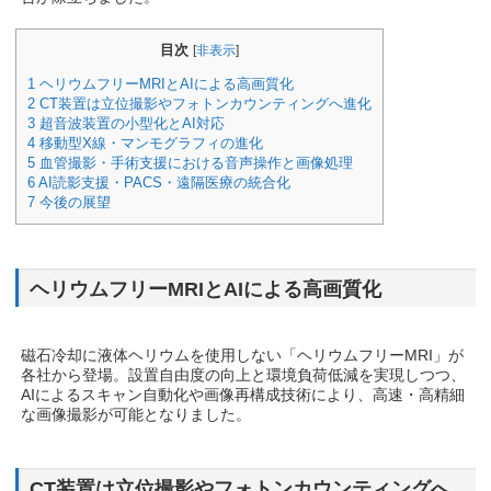
目次
[
非表示
]
1 ヘリウムフリーMRIとAIによる高画質化
2 CT装置は立位撮影やフォトンカウンティングへ進化
3 超音波装置の小型化とAI対応
4 移動型X線・マンモグラフィの進化
5 血管撮影・手術支援における音声操作と画像処理
6 AI読影支援・PACS・遠隔医療の統合化
7 今後の展望
ヘリウムフリーMRIとAIによる高画質化
磁石冷却に液体ヘリウムを使用しない「ヘリウムフリーMRI」が
各社から登場。設置自由度の向上と環境負荷低減を実現しつつ、
AIによるスキャン自動化や画像再構成技術により、高速・高精細
な画像撮影が可能となりました。
CT装置は立位撮影やフォトンカウンティングへ