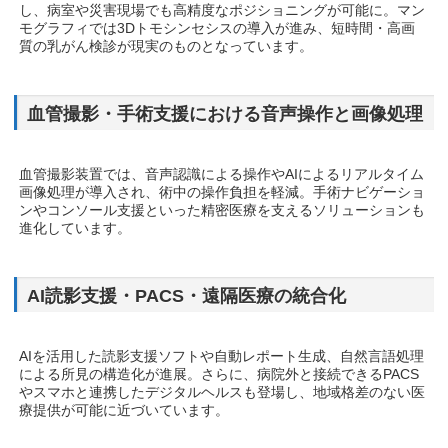
し、病室や災害現場でも高精度なポジショニングが可能に。マン
モグラフィでは3Dトモシンセシスの導入が進み、短時間・高画
質の乳がん検診が現実のものとなっています。
血管撮影・手術支援における音声操作と画像処理
血管撮影装置では、音声認識による操作やAIによるリアルタイム
画像処理が導入され、術中の操作負担を軽減。手術ナビゲーショ
ンやコンソール支援といった精密医療を支えるソリューションも
進化しています。
AI読影支援・PACS・遠隔医療の統合化
AIを活用した読影支援ソフトや自動レポート生成、自然言語処理
による所見の構造化が進展。さらに、病院外と接続できるPACS
やスマホと連携したデジタルヘルスも登場し、地域格差のない医
療提供が可能に近づいています。