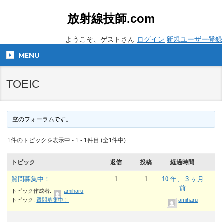
放射線技師.com
ようこそ、ゲストさん
ログイン
新規ユーザー登録
MENU
TOEIC
空のフォーラムです。
1件のトピックを表示中 - 1 - 1件目 (全1件中)
トピック
返信
投稿
経過時間
質問募集中！
1
1
10 年、 3 ヶ月
前
トピック作成者:
amiharu
トピック:
質問募集中！
amiharu