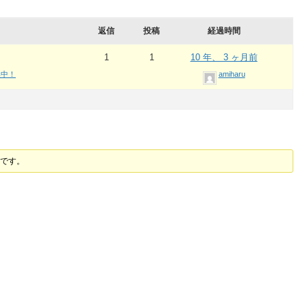
返信
投稿
経過時間
1
1
10 年、 3 ヶ月前
集中！
amiharu
要です。