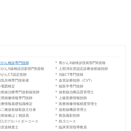
胃がん検診専門技師
胃がんX線検診技術部門B資格
胃がんX線検診読影部門B資格
上部消化管認定診療放射線技師
肺がんCT認定技師
X線CT専門技師
磁気共鳴専門技術者
血管診療技師（CVT）
心電図検定
核医学専門技師
放射線治療専門放射線技師
放射線治療品質管理士
医用画像情報専門技師
上級医療情報技師
医療情報基礎知識検定
医療画像情報精度管理士
第二種放射線取扱主任者
放射線機器管理士
放射線被ばく相談員
救急撮影技師
ACLSプロバイダーコース
BLSコース
超音波検査士
臨床実習指導教員