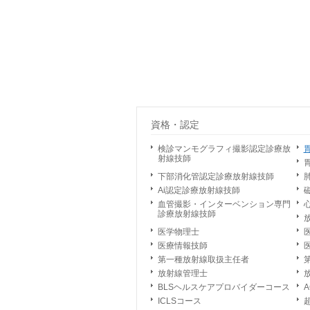
資格・認定
検診マンモグラフィ撮影認定診療放
射線技師
下部消化管認定診療放射線技師
Ai認定診療放射線技師
血管撮影・インターベンション専門
診療放射線技師
医学物理士
医療情報技師
第一種放射線取扱主任者
放射線管理士
BLSヘルスケアプロバイダーコース
ICLSコース