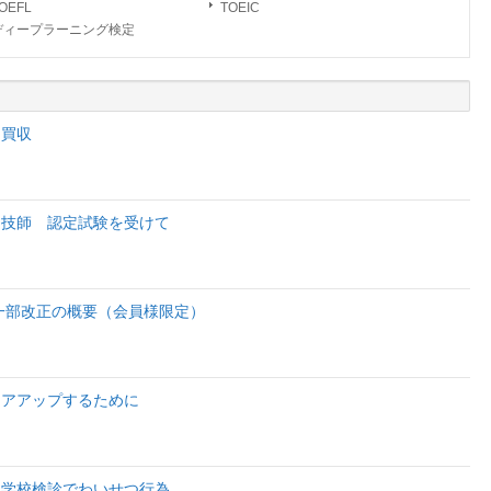
OEFL
TOEIC
ディープラーニング検定
を買収
定技師 認定試験を受けて
の一部改正の概要（会員様限定）
リアアップするために
 学校検診でわいせつ行為