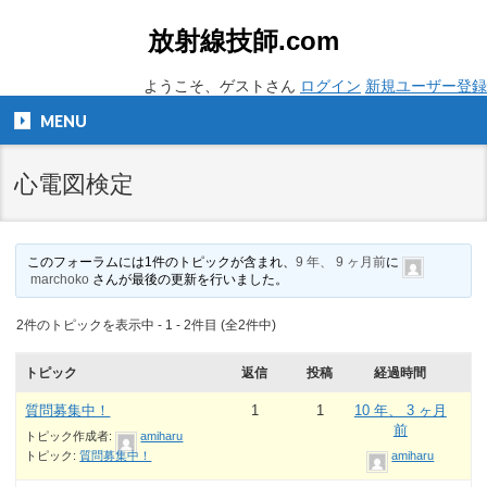
放射線技師.com
ようこそ、ゲストさん
ログイン
新規ユーザー登録
MENU
心電図検定
このフォーラムには1件のトピックが含まれ、
9 年、 9 ヶ月前
に
marchoko
さんが最後の更新を行いました。
2件のトピックを表示中 - 1 - 2件目 (全2件中)
トピック
返信
投稿
経過時間
質問募集中！
1
1
10 年、 3 ヶ月
前
トピック作成者:
amiharu
トピック:
質問募集中！
amiharu